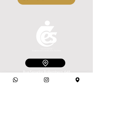
Rua Senador Rollemberg, 648
São José, Aracaju - SE,
49015-120
79 99879.3350
| 79 3211.1504